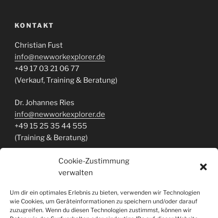
KONTAKT
Christian Fust
info@newworkexplorer.de
+49 17 03 21 06 77
(Verkauf, Training & Beratung)
Dr. Johannes Ries
info@newworkexplorer.de
+49 15 25 35 44 555
(Training & Beratung)
Cookie-Zustimmung
verwalten
ÜBER DIESE WEBSITE
Um dir ein optimales Erlebnis zu bieten, verwenden wir Technologien
NEW WORK EXPLORER
wie Cookies, um Geräteinformationen zu speichern und/oder darauf
zuzugreifen. Wenn du diesen Technologien zustimmst, können wir
Kulturanalyse | Visionsdesign | Transformation